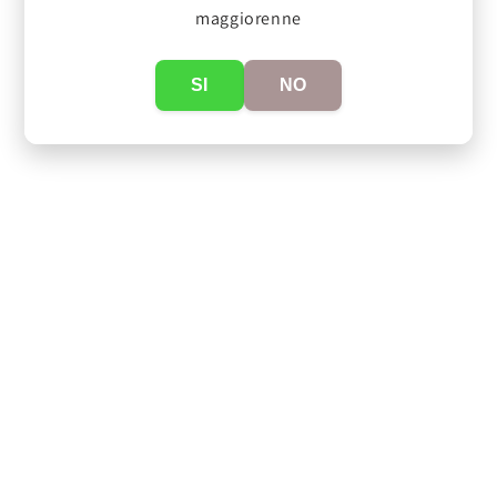
maggiorenne
SI
NO
link
Privacy policy
Termini e condizioni
Cookie policy
Dati Azienda
Birrificio Rhodense di Monica Varisco